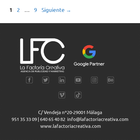
2
…
9
Siguiente
→
1
C/ Vendeja nº20-29001 Málaga
951 35 33 09
|
640 65 40 82
info@lafactoriacreativa.com
www.lafactoriacreativa.com