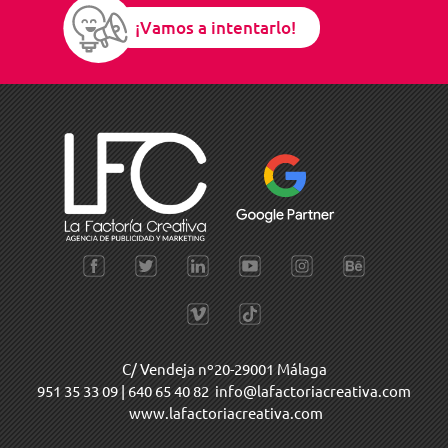
¡Vamos a intentarlo!
C/ Vendeja nº20-29001 Málaga
951 35 33 09
|
640 65 40 82
info@lafactoriacreativa.com
www.lafactoriacreativa.com