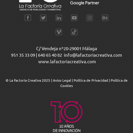
C/ Vendeja nº20-29001 Málaga
951 35 33 09
|
640 65 40 82
info@lafactoriacreativa.com
www.lafactoriacreativa.com
© La Factoria Creativa 2025
|
Aviso Legal
|
Política de Privacidad
|
Política de
Cookies