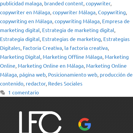
publicidad malaga
,
branded content
,
copywriter
,
copywriter en Málaga
,
copywriter Málaga
,
Copywriting
,
copywriting en Málaga
,
copywriting Málaga
,
Empresa de
marketing digital
,
Estrategia de marketing digital
,
Estrategia digital
,
Estrategias de marketing
,
Estrategias
Digitales
,
Factoria Creativa
,
la factoria creativa
,
Marketing Digital
,
Marketing Offline Málaga
,
Marketing
Online
,
Marketing Online en Málaga
,
Marketing Online
Málaga
,
página web
,
Posicionamiento web
,
producción de
contenido
,
redactor
,
Redes Sociales
1 comentario