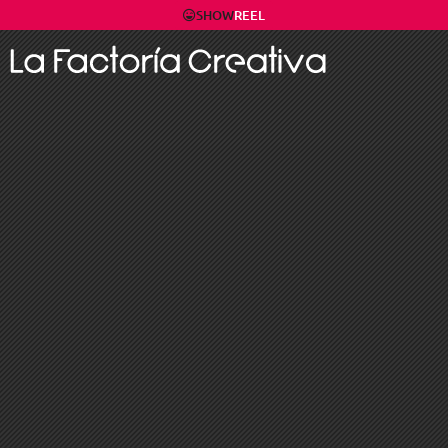
SHOW
REEL