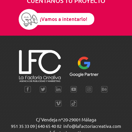
CUÉNTANOS TU PROYECTO
¡Vamos a intentarlo!
C/ Vendeja nº20-29001 Málaga
951 35 33 09
|
640 65 40 82
info@lafactoriacreativa.com