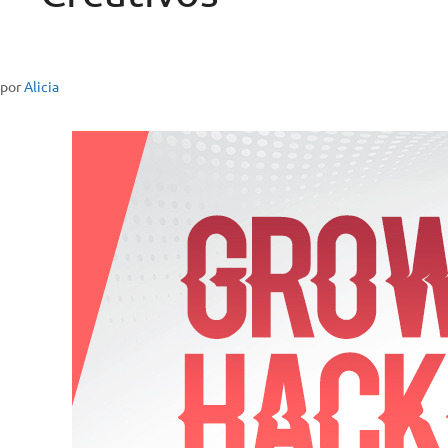
por
Alicia