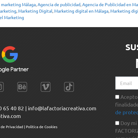
 marketing Málaga
,
Agencia de publicidad
,
Agencia de Publicidad en Ma
arketing
,
Marketing Digital
,
Marketing digital en Málaga
,
Marketing dig
el Marketing
SU
Acepto 
finalidad
0 65 40 82
|
info@lafactoriacreativa.com
de protec
ativa.com
Doy mi
a de Privacidad
|
Política de Cookies
FACTORIZA