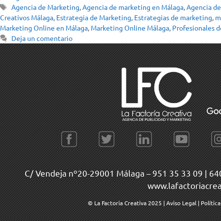
Agencia de Marketing
,
Agencia de marketing en Málaga
,
Agencia de
Creativos Málaga
,
Estrategia de Marketing
,
Estrategias de marketing
,
m
Marketing Online en Málaga
,
Marketing Online Málaga
,
Profesionales d
Deja un comentario
C/ Vendeja nº20-29001 Málaga –
951 35 33 09
|
64
www.lafactoriacre
© La Factoria Creativa 2025
|
Aviso Legal
|
Polític