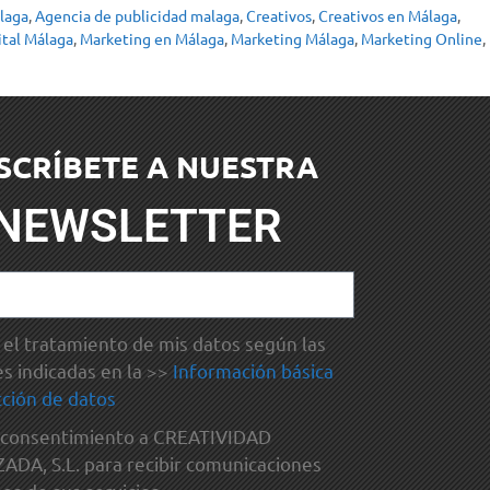
laga
,
Agencia de publicidad malaga
,
Creativos
,
Creativos en Málaga
,
ital Málaga
,
Marketing en Málaga
,
Marketing Málaga
,
Marketing Online
,
SCRÍBETE A NUESTRA
NEWSLETTER
el tratamiento de mis datos según las
es indicadas en la >>
Información básica
ción de datos
 consentimiento a CREATIVIDAD
DA, S.L. para recibir comunicaciones