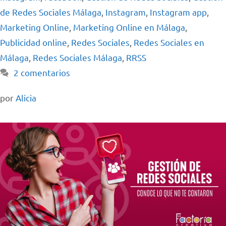
de Redes Sociales Málaga
,
Instagram
,
Instagram app
,
Marketing Online
,
Marketing Online en Málaga
,
Publicidad online
,
Redes Sociales
,
Redes Sociales en
Málaga
,
Redes Sociales Málaga
,
RRSS
2 comentarios
por
Alicia