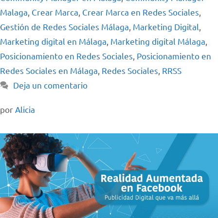
Malaga
,
Crear Marca
,
Crear Marca en Redes Sociales
,
Gestión de Redes Sociales Málaga
,
Marketing Digital
,
Marketing digital en Málaga
,
Marketing digital Málaga
,
Posicionamiento en Redes Sociales
,
Posicionamiento en
Redes Sociales en Málaga
,
Redes Sociales
,
RRSS
Deja un comentario
por
Alicia