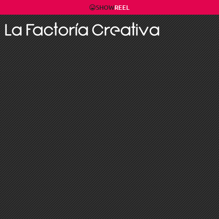
SHOW
REEL