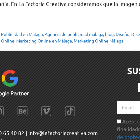
añía. En La Factoría Creativa consideramos que la imagen
 Publicidad en Malaga
,
Agencia de publicidad malaga
,
blog
,
Diseño
,
Dise
 Online
,
Marketing Online en Málaga
,
Marketing Online Málaga
SU
Acepto 
finalidad
0 65 40 82
|
info@lafactoriacreativa.com
de protec