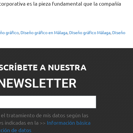
 corporativa es la pieza fundamental que la compañía
ño gráfico
,
Diseño gráfico en Málaga
,
Diseño gráfico Málaga
,
Diseño
SCRÍBETE A NUESTRA
NEWSLETTER
el tratamiento de mis datos según las
es indicadas en la >>
Información básica
ción de datos