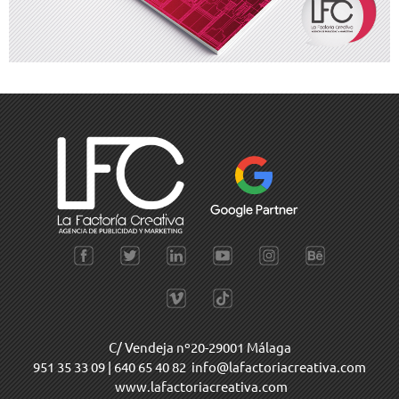
C/ Vendeja nº20-29001 Málaga
951 35 33 09
|
640 65 40 82
info@lafactoriacreativa.com
www.lafactoriacreativa.com