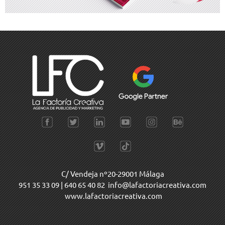
C/ Vendeja nº20-29001 Málaga
951 35 33 09
|
640 65 40 82
info@lafactoriacreativa.com
www.lafactoriacreativa.com