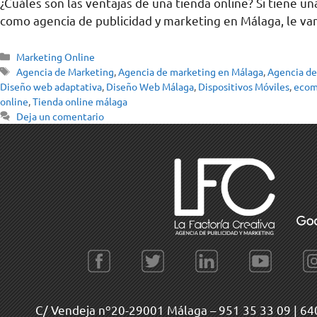
¿Cuáles son las ventajas de una tienda online? Si tiene un
como agencia de publicidad y marketing en Málaga, le vam
Marketing Online
Agencia de Marketing
,
Agencia de marketing en Málaga
,
Agencia de
Diseño web adaptativa
,
Diseño Web Málaga
,
Dispositivos Móviles
,
eco
online
,
Tienda online málaga
Deja un comentario
C/ Vendeja nº20-29001 Málaga –
951 35 33 09
|
64