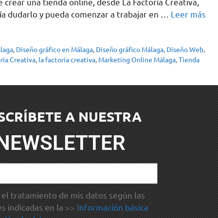
 crear una tienda online, desde La Factoría Creativa,
ería dudarlo y pueda comenzar a trabajar en …
Leer más
alaga
,
Diseño gráfico en Málaga
,
Diseño gráfico Málaga
,
Diseño Web
,
ria Creativa
,
la factoria creativa
,
Marketing Online Málaga
,
Tienda
SCRÍBETE A NUESTRA
NEWSLETTER
el tratamiento de mis datos según las
es indicadas en la >>
Información básica