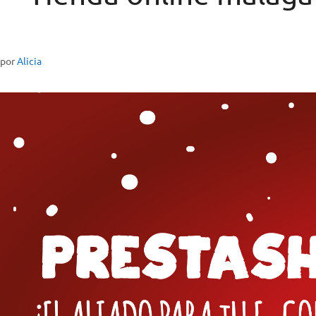
por
Alicia