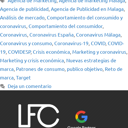
Agencia de Marketing
,
Agencia de marketing Málaga
,
Agencia de publicidad
,
Agencia de Publicidad en Malaga
,
Análisis de mercado
,
Comportamiento del consumido y
coronavirus
,
Comportamiento del consumidor
,
Coronavirus
,
Coronavirus España
,
Coronavirus Málaga
,
Coronavirus y consumo
,
Coronavirus-19
,
COVID
,
COVID-
19
,
COVIDESP
,
Crisis económica
,
Marketing y coronavirus
,
Marketing y crisis económica
,
Nuevas estrategias de
marca
,
Patrones de consumo
,
publico objetivo
,
Reto de
marca
,
Target
Deja un comentario