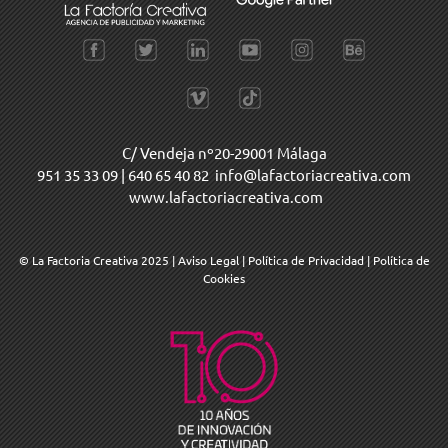
C/ Vendeja nº20-29001 Málaga
951 35 33 09
|
640 65 40 82
info@lafactoriacreativa.com
www.lafactoriacreativa.com
© La Factoria Creativa 2025
|
Aviso Legal
|
Política de Privacidad
|
Política de
Cookies