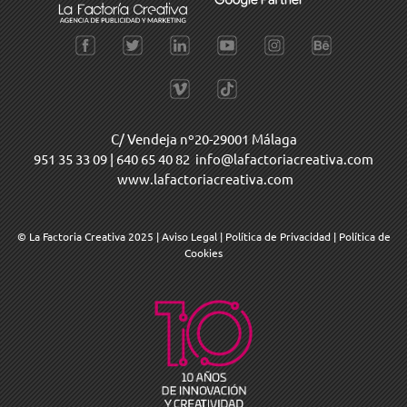
C/ Vendeja nº20-29001 Málaga
951 35 33 09
|
640 65 40 82
info@lafactoriacreativa.com
www.lafactoriacreativa.com
© La Factoria Creativa 2025
|
Aviso Legal
|
Política de Privacidad
|
Política de
Cookies