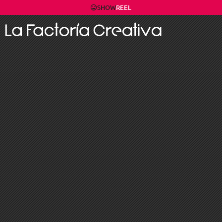
SHOW
REEL