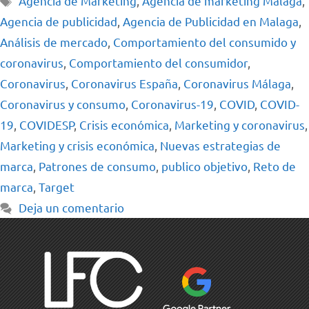
Agencia de Marketing
,
Agencia de marketing Málaga
,
Agencia de publicidad
,
Agencia de Publicidad en Malaga
,
Análisis de mercado
,
Comportamiento del consumido y
coronavirus
,
Comportamiento del consumidor
,
Coronavirus
,
Coronavirus España
,
Coronavirus Málaga
,
Coronavirus y consumo
,
Coronavirus-19
,
COVID
,
COVID-
19
,
COVIDESP
,
Crisis económica
,
Marketing y coronavirus
,
Marketing y crisis económica
,
Nuevas estrategias de
marca
,
Patrones de consumo
,
publico objetivo
,
Reto de
marca
,
Target
Deja un comentario