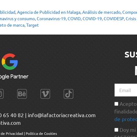
blicidad
,
Agencia de Publicidad en Malaga
,
Análisis de mercado
,
Compor
navirus y consumo
,
Coronavirus-19
,
COVID
,
COVID-19
,
COVIDESP
,
Crisi
eto de marca
,
Target
SU
Acepto 
finalidad
0 65 40 82
|
info@lafactoriacreativa.com
de protec
ativa.com
Doy mi
a de Privacidad
|
Política de Cookies