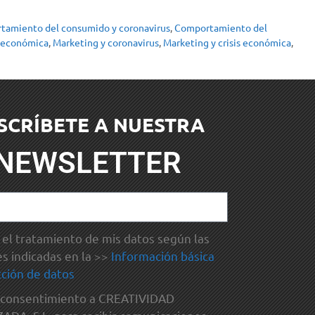
tamiento del consumido y coronavirus
,
Comportamiento del
s económica
,
Marketing y coronavirus
,
Marketing y crisis económica
,
SCRÍBETE A NUESTRA
NEWSLETTER
el tratamiento de mis datos según las
es indicadas en la >>
Información básica
ción de datos
 consentimiento a CREATIVIDAD