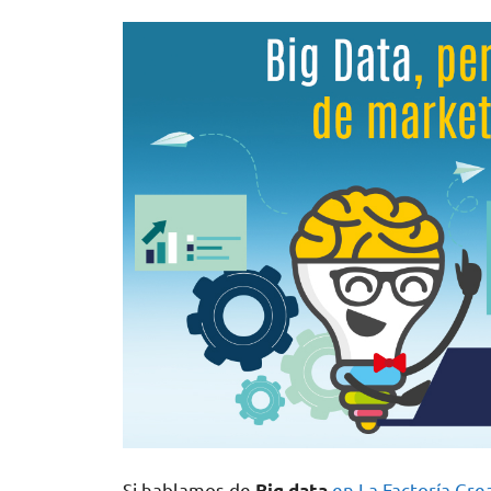
Si hablamos de
en La Factoría Cre
Big data