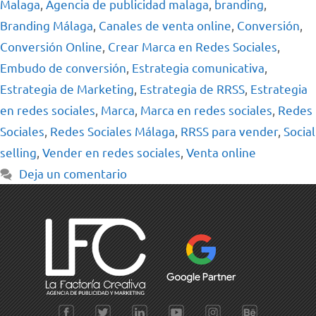
Malaga
,
Agencia de publicidad malaga
,
branding
,
Branding Málaga
,
Canales de venta online
,
Conversión
,
Conversión Online
,
Crear Marca en Redes Sociales
,
Embudo de conversión
,
Estrategia comunicativa
,
Estrategia de Marketing
,
Estrategia de RRSS
,
Estrategia
en redes sociales
,
Marca
,
Marca en redes sociales
,
Redes
Sociales
,
Redes Sociales Málaga
,
RRSS para vender
,
Social
selling
,
Vender en redes sociales
,
Venta online
Deja un comentario