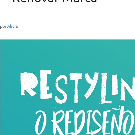
por
Alicia