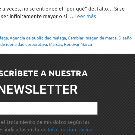
 veces, no se entiende el “por qué” del fallo… Si se
 ser infinitamente mayor o si …
Leer más
laga
,
Agencia de publicidad malaga
,
Cambiar imagen de marca
,
Diseño
de identidad corporativa
,
Marcas
,
Renovar Marca
SCRÍBETE A NUESTRA
NEWSLETTER
el tratamiento de mis datos según las
es indicadas en la >>
Información básica