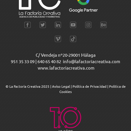
C/ Vendeja nº20-29001 Málaga
951 35 33 09
|
640 65 40 82
info@lafactoriacreativa.com
www.lafactoriacreativa.com
© La Factoria Creativa 2025
|
Aviso Legal
|
Política de Privacidad
|
Política de
Cookies