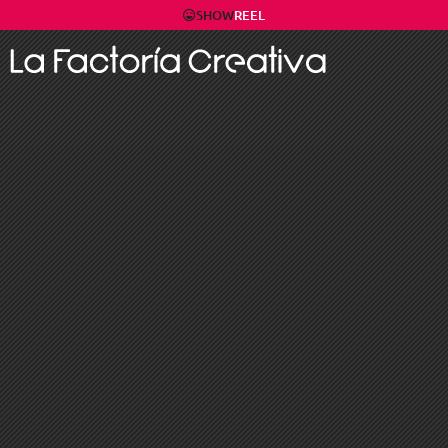
SHOW
REEL