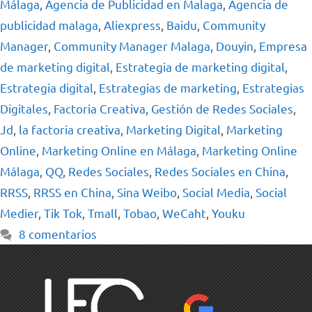
Málaga
,
Agencia de Publicidad en Malaga
,
Agencia de
publicidad malaga
,
Aliexpress
,
Baidu
,
Community
Manager
,
Community Manager Malaga
,
Douyin
,
Empresa
de marketing digital
,
Estrategia de marketing digital
,
Estrategia digital
,
Estrategias de marketing
,
Estrategias
Digitales
,
Factoria Creativa
,
Gestión de Redes Sociales
,
Jd
,
la factoria creativa
,
Marketing Digital
,
Marketing
Online
,
Marketing Online en Málaga
,
Marketing Online
Málaga
,
QQ
,
Redes Sociales
,
Redes Sociales en China
,
RRSS
,
RRSS en China
,
Sina Weibo
,
Social Media
,
Social
Medier
,
Tik Tok
,
Tmall
,
Tobao
,
WeCaht
,
Youku
8 comentarios