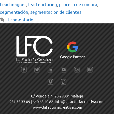
Lead magnet
,
lead nurturing
,
proceso de compra
,
segmentación
,
segmentación de clientes
1 comentario
C/ Vendeja nº20-29001 Málaga
951 35 33 09
|
640 65 40 82
info@lafactoriacreativa.com
www.lafactoriacreativa.com