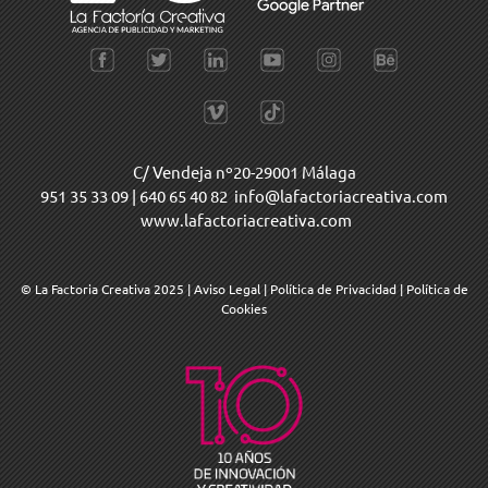
C/ Vendeja nº20-29001 Málaga
951 35 33 09
|
640 65 40 82
info@lafactoriacreativa.com
www.lafactoriacreativa.com
© La Factoria Creativa 2025
|
Aviso Legal
|
Política de Privacidad
|
Política de
Cookies