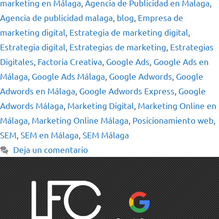
marketing en Málaga
,
Agencia de Publicidad en Malaga
,
Agencia de publicidad malaga
,
blog
,
Empresa de
marketing digital
,
Estrategia de marketing digital
,
Estrategia digital
,
Estrategias de marketing
,
Estrategias
Digitales
,
Factoria Creativa
,
Google Ads
,
Google Ads en
Málaga
,
Google Ads Málaga
,
Google Adwords
,
Google
Adwords en Málaga
,
Google Adwords Express
,
Google
Adwords Málaga
,
Marketing Digital
,
Marketing Online en
Málaga
,
Marketing Online Málaga
,
Posicionamiento web
,
SEM
,
SEM en Málaga
,
SEM Málaga
Deja un comentario