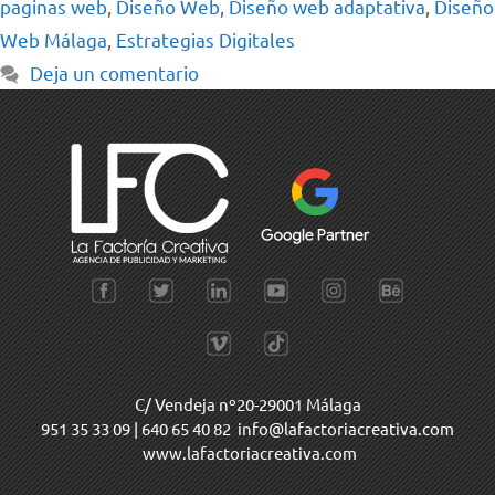
paginas web
,
Diseño Web
,
Diseño web adaptativa
,
Diseño
Web Málaga
,
Estrategias Digitales
Deja un comentario
C/ Vendeja nº20-29001 Málaga
951 35 33 09
|
640 65 40 82
info@lafactoriacreativa.com
www.lafactoriacreativa.com