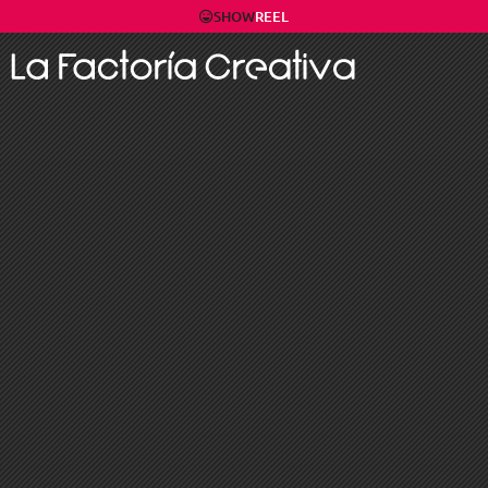
SHOW
REEL