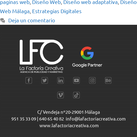
paginas web
,
Diseño Web
,
Diseño web adaptativa
,
Diseño
Web Málaga
,
Estrategias Digitales
Deja un comentario
C/ Vendeja nº20-29001 Málaga
951 35 33 09
|
640 65 40 82
info@lafactoriacreativa.com
www.lafactoriacreativa.com