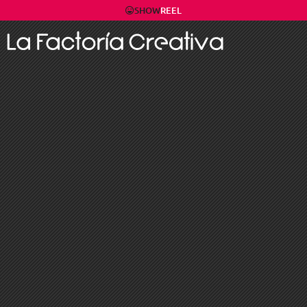
SHOW
REEL