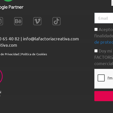
Acepto 
finalidad
0 65 40 82
|
info@lafactoriacreativa.com
de protec
ativa.com
Doy mi
a de Privacidad
|
Política de Cookies
FACTORIZA
comercial