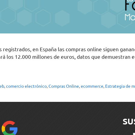
s registrados, en España las compras online siguen ganand
rará los 12.000 millones de euros, datos que demuestran
web
,
comercio electrónico
,
Compras Online
,
ecommerce
,
Estrategia de m
SU