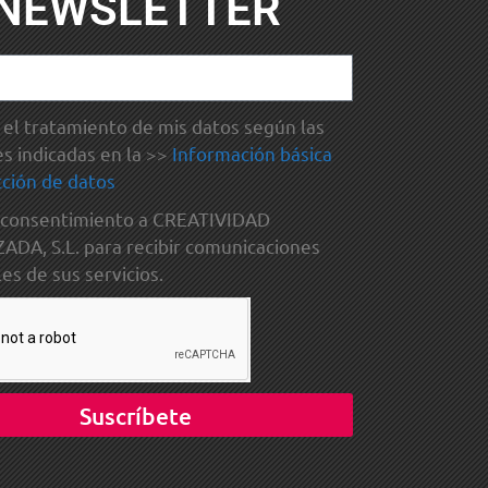
NEWSLETTER
el tratamiento de mis datos según las
es indicadas en la >>
Información básica
ción de datos
 consentimiento a CREATIVIDAD
DA, S.L. para recibir comunicaciones
es de sus servicios.
Suscríbete