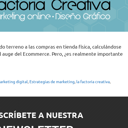
o terreno a las compras en tienda física, calculándose
 el auge del Ecommerce. Pero, ¿es realmente importante
arketing digital
,
Estrategias de marketing
,
la factoria creativa
,
SCRÍBETE A NUESTRA