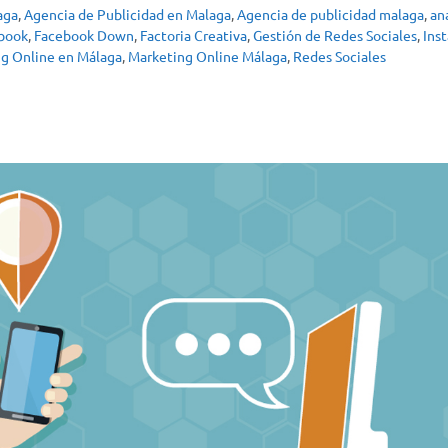
aga
,
Agencia de Publicidad en Malaga
,
Agencia de publicidad malaga
,
an
book
,
Facebook Down
,
Factoria Creativa
,
Gestión de Redes Sociales
,
Ins
g Online en Málaga
,
Marketing Online Málaga
,
Redes Sociales