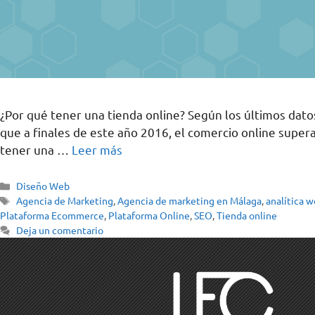
¿Por qué tener una tienda online? Según los últimos dato
que a finales de este año 2016, el comercio online supe
tener una …
Leer más
Diseño Web
Agencia de Marketing
,
Agencia de marketing en Málaga
,
analítica 
Plataforma Ecommerce
,
Plataforma Online
,
SEO
,
Tienda online
Deja un comentario