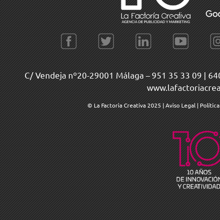
C/ Vendeja nº20-29001 Málaga –
951 35 33 09
|
64
www.lafactoriacre
© La Factoria Creativa 2025
|
Aviso Legal
|
Polític