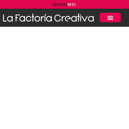
SHOW
REEL