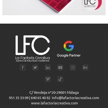
C/ Vendeja nº20-29001 Málaga
951 35 33 09
|
640 65 40 82
info@lafactoriacreativa.com
www.lafactoriacreativa.com