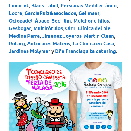
,
,
,
Luxprint
Black Label
Persianas Mediterráneo
,
,
,
Locre
GarcíaRuiz&asociados
Gelimser
,
,
,
,
Ociopadel
Ábaco
Secrilim
Melchor e hijos
,
,
,
Gesbogar
Multirótulos
OirT
Clínica del pie
,
,
,
Medina Parra
Jimenez Joyeros
Martin Clean
,
,
,
Rotarg
Autocares Mateos
La Clínica en Casa
y
.
Jardines Molymar
Dña Francisquita catering