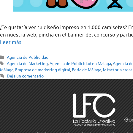
¿Te gustaría ver tu diseño impreso en 1.000 camisetas? E
en nuestra web, pincha en el banner del concurso y parti
Leer más
Agencia de Publicidad
Agencia de Marketing
,
Agencia de Publicidad en Malaga
,
Agencia de
Málaga
,
Empresa de marketing digital
,
Feria de Málaga
,
la factoria creat
Deja un comentario