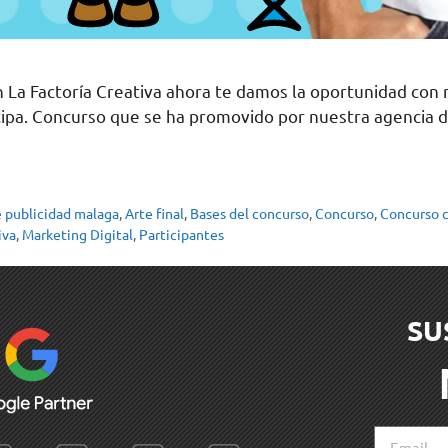
n La Factoría Creativa ahora te damos la oportunidad con
cipa. Concurso que se ha promovido por nuestra agencia d
 publicidad malaga
,
Arte final
,
Bases del concurso
,
Concurso
,
Concurso 
iva
,
Marketing Digital
,
Participantes
SU