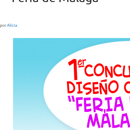
por
Alicia