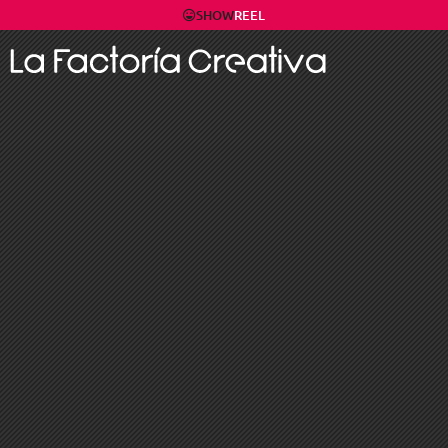
SHOW
REEL