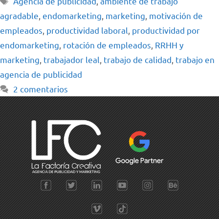
Agencia de publicidad
,
ambiente de trabajo
agradable
,
endomarketing
,
marketing
,
motivación de
empleados
,
productividad laboral
,
productividad por
endomarketing
,
rotación de empleados
,
RRHH y
marketing
,
trabajador leal
,
trabajo de calidad
,
trabajo en
agencia de publicidad
2 comentarios