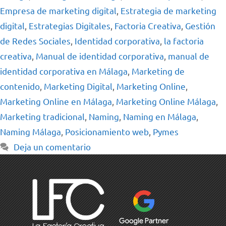
Empresa de marketing digital
,
Estrategia de marketing
digital
,
Estrategias Digitales
,
Factoria Creativa
,
Gestión
de Redes Sociales
,
Identidad corporativa
,
la factoria
creativa
,
Manual de identidad corporativa
,
manual de
identidad corporativa en Málaga
,
Marketing de
contenido
,
Marketing Digital
,
Marketing Online
,
Marketing Online en Málaga
,
Marketing Online Málaga
,
Marketing tradicional
,
Naming
,
Naming en Málaga
,
Naming Málaga
,
Posicionamiento web
,
Pymes
Deja un comentario