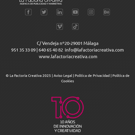
C/ Vendeja nº20-29001 Málaga
951 35 33 09
|
640 65 40 82
info@lafactoriacreativa.com
www.lafactoriacreativa.com
© La Factoria Creativa 2025
|
Aviso Legal
|
Política de Privacidad
|
Política de
Cookies