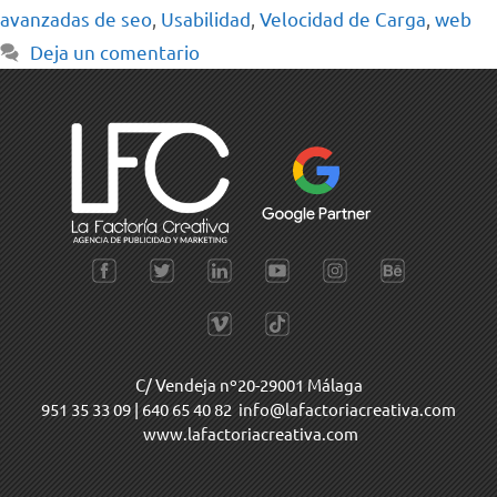
avanzadas de seo
,
Usabilidad
,
Velocidad de Carga
,
web
Deja un comentario
C/ Vendeja nº20-29001 Málaga
951 35 33 09
|
640 65 40 82
info@lafactoriacreativa.com
www.lafactoriacreativa.com