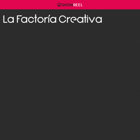
SHOW
REEL