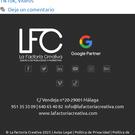
TikTok
,
Vídeos
Deja un comentario
C/ Vendeja nº20-29001 Málaga
951 35 33 09
|
640 65 40 82
info@lafactoriacreativa.com
www.lafactoriacreativa.com
© La Factoria Creativa 2025
|
Aviso Legal
|
Política de Privacidad
|
Política de