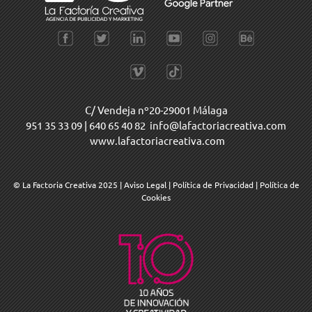
C/ Vendeja nº20-29001 Málaga
951 35 33 09
|
640 65 40 82
info@lafactoriacreativa.com
www.lafactoriacreativa.com
© La Factoria Creativa 2025
|
Aviso Legal
|
Política de Privacidad
|
Política de
Cookies