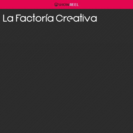
SHOW
REEL