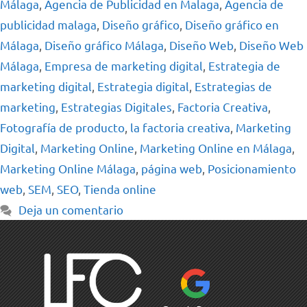
Málaga
,
Agencia de Publicidad en Malaga
,
Agencia de
publicidad malaga
,
Diseño gráfico
,
Diseño gráfico en
Málaga
,
Diseño gráfico Málaga
,
Diseño Web
,
Diseño Web
Málaga
,
Empresa de marketing digital
,
Estrategia de
marketing digital
,
Estrategia digital
,
Estrategias de
marketing
,
Estrategias Digitales
,
Factoria Creativa
,
Fotografía de producto
,
la factoria creativa
,
Marketing
Digital
,
Marketing Online
,
Marketing Online en Málaga
,
Marketing Online Málaga
,
página web
,
Posicionamiento
web
,
SEM
,
SEO
,
Tienda online
Deja un comentario