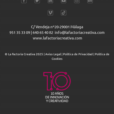
C/ Vendeja nº20-29001 Málaga
951 35 33 09
|
640 65 40 82
info@lafactoriacreativa.com
www.lafactoriacreativa.com
© La Factoria Creativa 2025
|
Aviso Legal
|
Política de Privacidad
|
Política de
Cookies