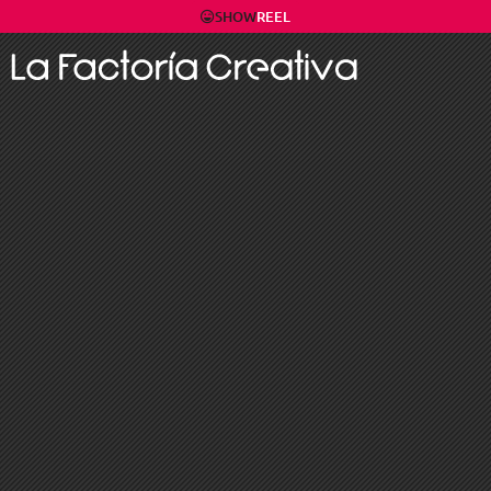
SHOW
REEL