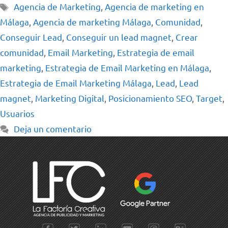
Agencia de Marketing
,
Agencia de marketing en
Málaga
,
Agencia de marketing Málaga
,
Comunidad
,
Conseguir Lead
,
Conseguir un lead magnet
,
Crear
comunidad
,
Email Marketing
,
Estrategia de email
marketing
,
Estrategia de Email Marketing en Málaga
,
Estrategia de Email Marketing Málaga
,
Lead
,
Lead
magnet
,
Marketing Digital
,
Posicionamiento SEO
,
Target
,
Usuarios
Deja un comentario