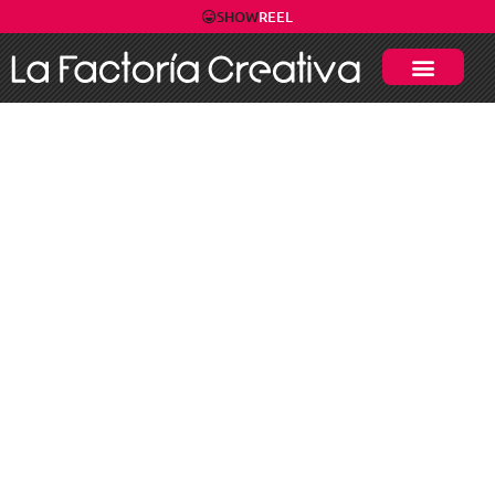
SHOW
REEL