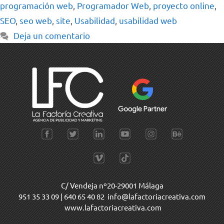
programación web
,
Programador Web
,
proyecto online
,
SEO
,
seo web
,
site
,
Usabilidad
,
usabilidad web
Deja un comentario
C/ Vendeja nº20-29001 Málaga
951 35 33 09
|
640 65 40 82
info@lafactoriacreativa.com
www.lafactoriacreativa.com