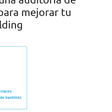
para mejorar tu
lding
enlaces
de backlinks