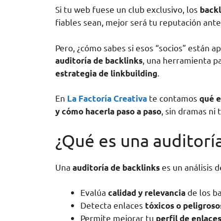
Si tu web fuese un club exclusivo, los
backl
fiables sean, mejor será tu reputación ant
Pero, ¿cómo sabes si esos “socios” están ap
, una herramienta pa
auditoría de backlinks
.
estrategia de linkbuilding
En
te contamos
La Factoría Creativa
qué e
, sin dramas ni 
y cómo hacerla paso a paso
¿Qué es una auditoría
Una
es un análisis 
auditoría de backlinks
Evalúa
de los ba
calidad y relevancia
Detecta enlaces
tóxicos o peligroso
Permite mejorar tu
perfil de enlace