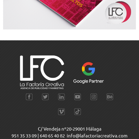
C/ Vendeja nº20-29001 Málaga
951 35 33 09
|
640 65 40 82
info@lafactoriacreativa.com