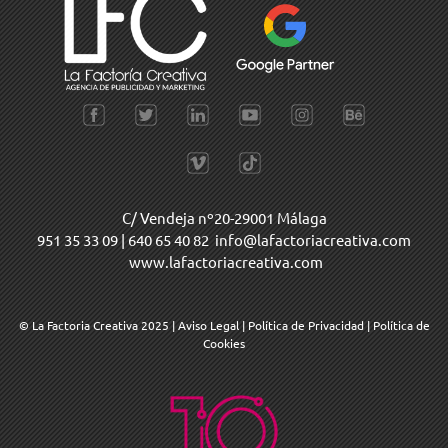
C/ Vendeja nº20-29001 Málaga
951 35 33 09
|
640 65 40 82
info@lafactoriacreativa.com
www.lafactoriacreativa.com
© La Factoria Creativa 2025
|
Aviso Legal
|
Política de Privacidad
|
Política de
Cookies