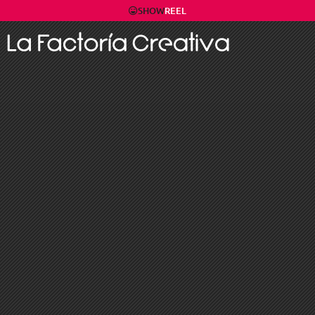
SHOW
REEL