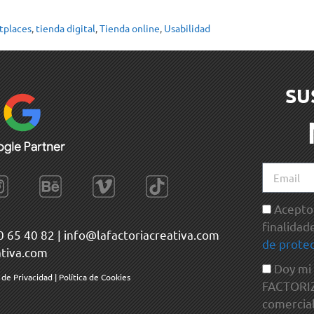
tplaces
,
tienda digital
,
Tienda online
,
Usabilidad
SU
Acepto 
finalidad
0 65 40 82
|
info@lafactoriacreativa.com
de protec
ativa.com
Doy mi
a de Privacidad
|
Política de Cookies
FACTORIZA
comercial