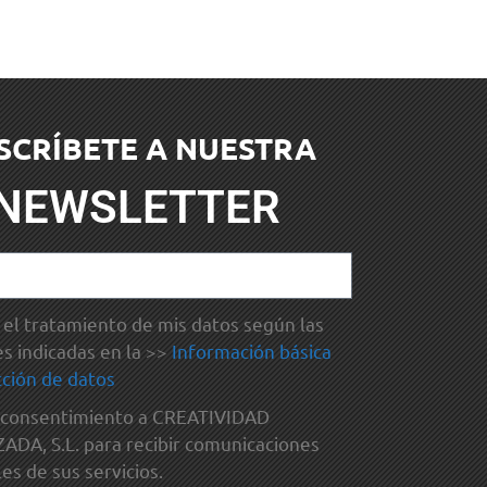
SCRÍBETE A NUESTRA
NEWSLETTER
el tratamiento de mis datos según las
es indicadas en la >>
Información básica
ción de datos
 consentimiento a CREATIVIDAD
DA, S.L. para recibir comunicaciones
es de sus servicios.