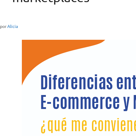
por
Alicia