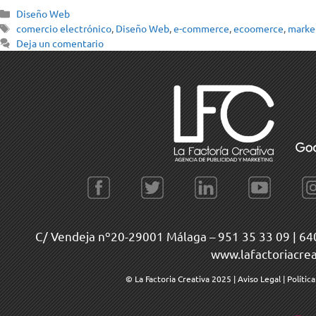
Diseño Web
comercio electrónico
,
Diseño Web
,
e-commerce
,
ecoomerce
,
marke
Deja un comentario
C/ Vendeja nº20-29001 Málaga –
951 35 33 09
|
64
www.lafactoriacre
© La Factoria Creativa 2025
|
Aviso Legal
|
Polític