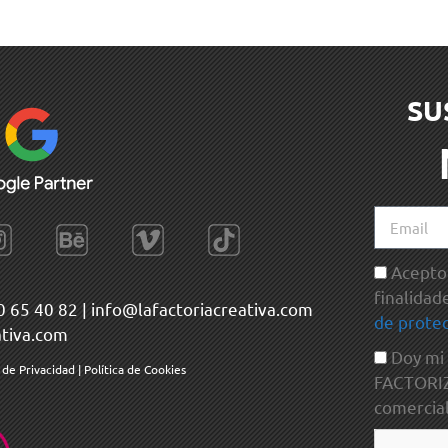
SU
Acepto 
finalidad
0 65 40 82
|
info@lafactoriacreativa.com
de protec
ativa.com
Doy mi
a de Privacidad
|
Política de Cookies
FACTORIZA
comercial