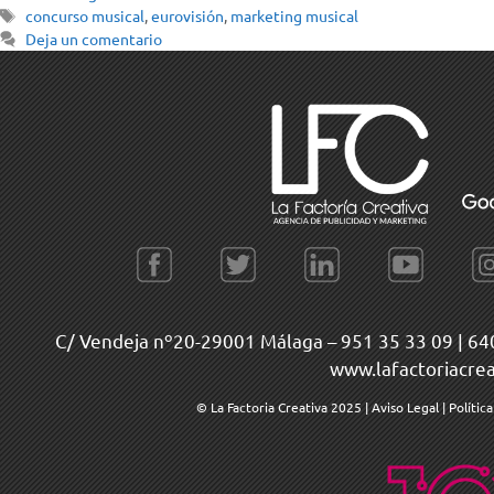
concurso musical
,
eurovisión
,
marketing musical
Deja un comentario
C/ Vendeja nº20-29001 Málaga –
951 35 33 09
|
64
www.lafactoriacre
© La Factoria Creativa 2025
|
Aviso Legal
|
Polític