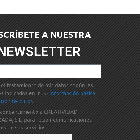
SCRÍBETE A NUESTRA
NEWSLETTER
el tratamiento de mis datos según las
es indicadas en la >>
Información básica
ción de datos
 consentimiento a CREATIVIDAD
DA, S.L. para recibir comunicaciones
es de sus servicios.