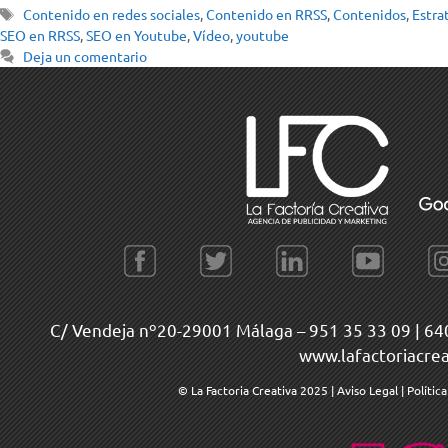
Contenido en redes sociales
,
Contenido en RRSS
,
Contenidos
,
Estra
SEO en RRSS
,
SEO en Youtube
,
Vídeo
,
youtube
Deja un comentario
C/ Vendeja nº20-29001 Málaga –
951 35 33 09
|
64
www.lafactoriacre
© La Factoria Creativa 2025
|
Aviso Legal
|
Polític