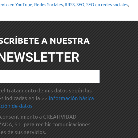
ento en YouTube
,
Redes Sociales
,
RRSS
,
SEO
,
SEO en redes sociales
,
SCRÍBETE A NUESTRA
NEWSLETTER
el tratamiento de mis datos según las
es indicadas en la >>
Información básica
ción de datos
 consentimiento a CREATIVIDAD
DA, S.L. para recibir comunicaciones
es de sus servicios.