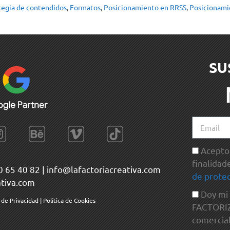
tegia de contendidos
,
Formatos
,
Posicionamiento en RRSS
,
Posicionami
SU
Acepto 
finalidad
0 65 40 82
|
info@lafactoriacreativa.com
de protec
ativa.com
Doy mi
a de Privacidad
|
Política de Cookies
FACTORIZA
comercial