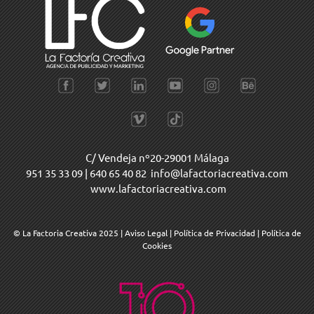
C/ Vendeja nº20-29001 Málaga
951 35 33 09
|
640 65 40 82
info@lafactoriacreativa.com
www.lafactoriacreativa.com
© La Factoria Creativa 2025
|
Aviso Legal
|
Política de Privacidad
|
Política de
Cookies