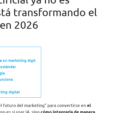
stá transformando el
 en 2026
a en marketing digit
 estándar
gia
funciona
ting digital
el futuro del marketing” para convertirse en
el
no es si usar IA, sino
cómo integrarla de manera