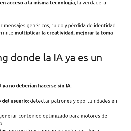
, la verdadera
nen acceso a la misma tecnología
ar mensajes genéricos, ruido y pérdida de identidad
permite
multiplicar la creatividad, mejorar la toma
g donde la IA ya es un
al
:
ya no deberían hacerse sin IA
: detectar patrones y oportunidades en
 del usuario
 generar contenido optimizado para motores de
io
: personalizar campañas según perfiles y
ias