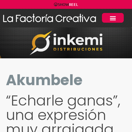
SHOW
REEL
Akumbele
“Echarle ganas”,
una expresión
muy arraigada