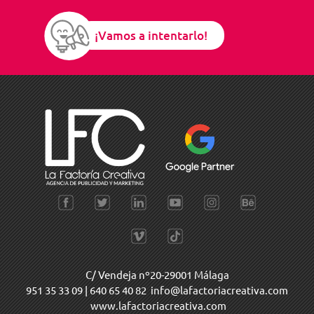
¡Vamos a intentarlo!
C/ Vendeja nº20-29001 Málaga
951 35 33 09
|
640 65 40 82
info@lafactoriacreativa.com
www.lafactoriacreativa.com